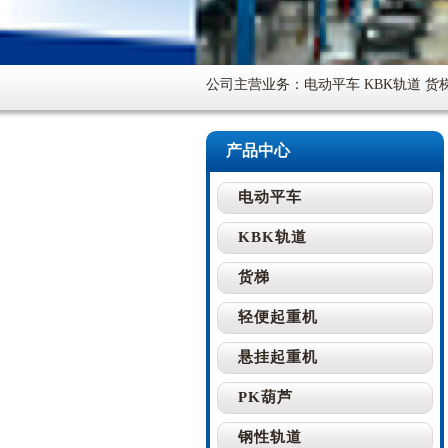
公司主营业务：电动平车 KBK轨道 货
产品中心
电动平车
KBK轨道
货梯
轻便起重机
悬挂起重机
PK葫芦
钢性轨道