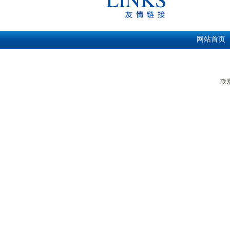
网站首页
联系