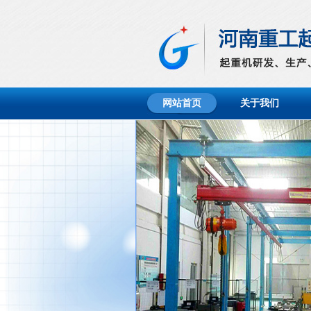
网站首页
关于我们