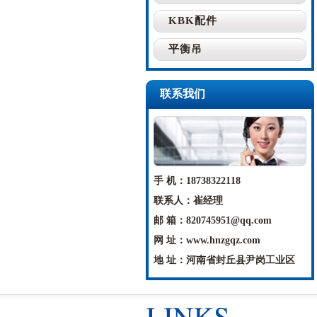
KBK配件
平衡吊
联系我们
手 机：18738322118
联系人：崔经理
邮 箱：820745951@qq.com
网 址：www.hnzgqz.com
地 址：河南省封丘县尹岗工业区