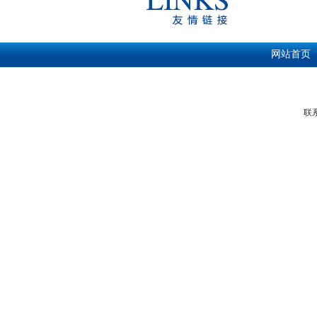
网站首页
联系