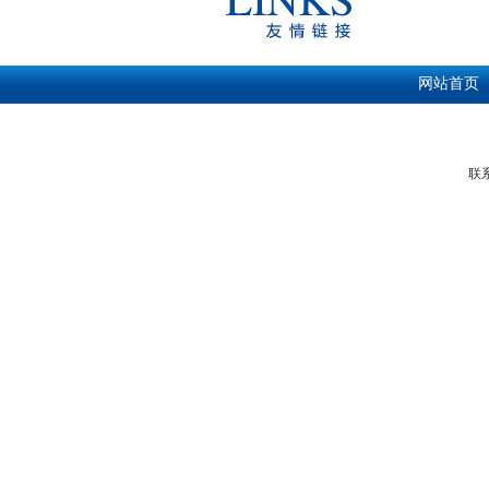
网站首页
联系