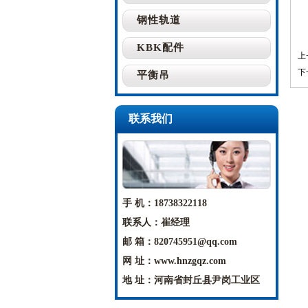
钢性轨道
KBK配件
上
下
平衡吊
联系我们
手 机：18738322118
联系人：崔经理
邮 箱：820745951@qq.com
网 址：www.hnzgqz.com
地 址：河南省封丘县尹岗工业区