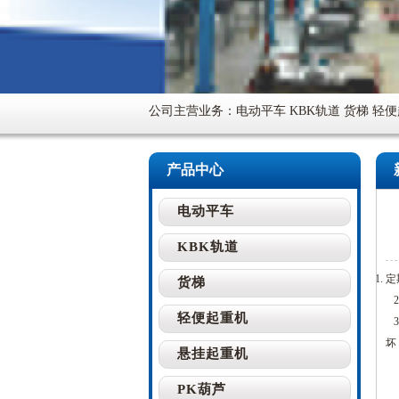
公司主营业务：电动平车 KBK轨道 货梯 轻
产品中心
电动平车
KBK轨道
定
货梯
2
轻便起重机
3
坏
悬挂起重机
PK葫芦