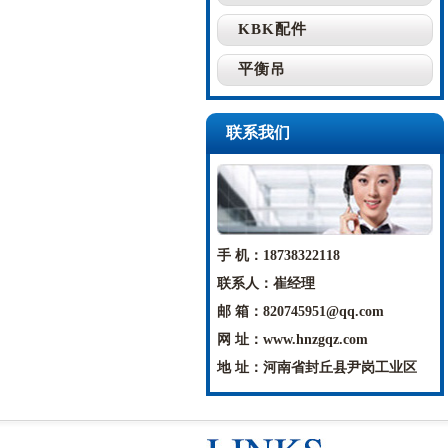
KBK配件
平衡吊
联系我们
手 机：18738322118
联系人：崔经理
邮 箱：820745951@qq.com
网 址：www.hnzgqz.com
地 址：河南省封丘县尹岗工业区