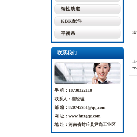
2
钢性轨道
然
3
KBK配件
最
道
平衡吊
通
联系我们
上
下
手 机：18738322118
联系人：崔经理
邮 箱：820745951@qq.com
网 址：www.hnzgqz.com
地 址：河南省封丘县尹岗工业区