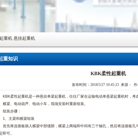
便起重机 悬挂起重机
起重知识
KBK柔性起重机
发布时间：2018/5/27 10:45:23 来源： 
BK柔性起重机是一种悬挂单梁起重机，往往厂家在运输电动单悬梁起重机时，考虑
、横梁、电动葫芦、电动小车，现场安装时重新组装。
组装步骤：
、主梁和横梁组装
先将连接板插入横梁中部缝隙，横梁上两端和中间有三个轴孔，然后将连接板孔与
定即可。