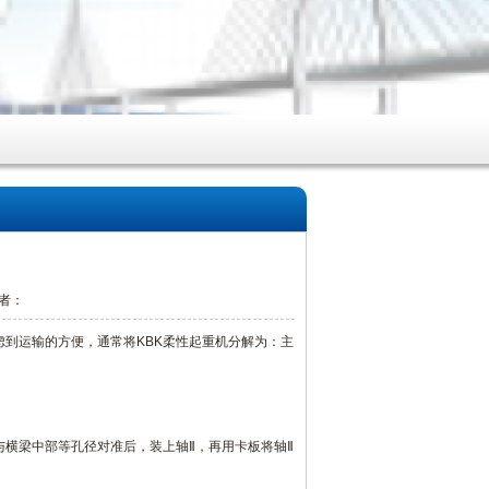
作者：
到运输的方便，通常将KBK柔性起重机分解为：主
横梁中部等孔径对准后，装上轴Ⅱ，再用卡板将轴Ⅱ