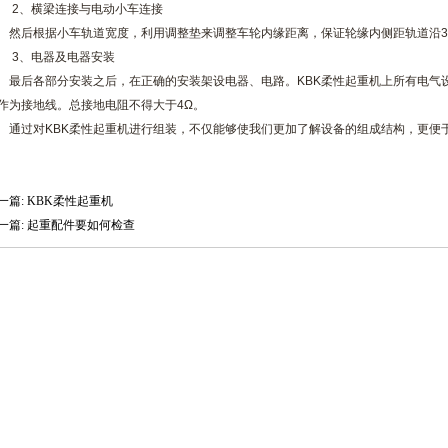
、横梁连接与电动小车连接
后根据小车轨道宽度，利用调整垫来调整车轮内缘距离，保证轮缘内侧距轨道沿3-
、电器及电器安装
后各部分安装之后，在正确的安装架设电器、电路。KBK柔性起重机上所有电气
作为接地线。总接地电阻不得大于4Ω。
过对KBK柔性起重机进行组装，不仅能够使我们更加了解设备的组成结构，更便
一篇: KBK柔性起重机
一篇: 起重配件要如何检查