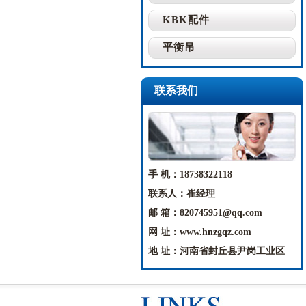
KBK配件
平衡吊
联系我们
手 机：18738322118
联系人：崔经理
邮 箱：820745951@qq.com
网 址：www.hnzgqz.com
地 址：河南省封丘县尹岗工业区