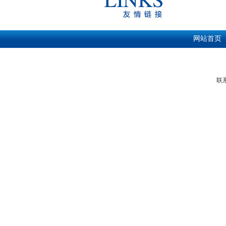
网站首页
联系